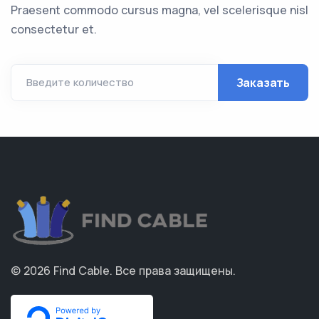
Praesent commodo cursus magna, vel scelerisque nisl
consectetur et.
Заказать
Введите количество
© 2026
Find Cable
.
Все права защищены.