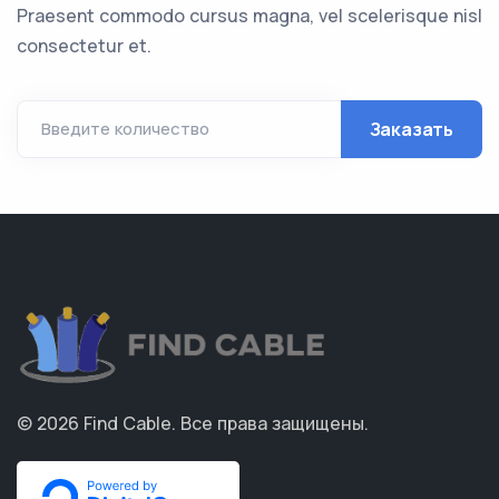
Praesent commodo cursus magna, vel scelerisque nisl
consectetur et.
Заказать
Введите количество
© 2026
Find Cable
.
Все права защищены.