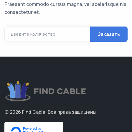
Praesent commodo cursus magna, vel scelerisque nisl
consectetur et.
Заказать
Введите количество
© 2026
Find Cable
.
Все права защищены.