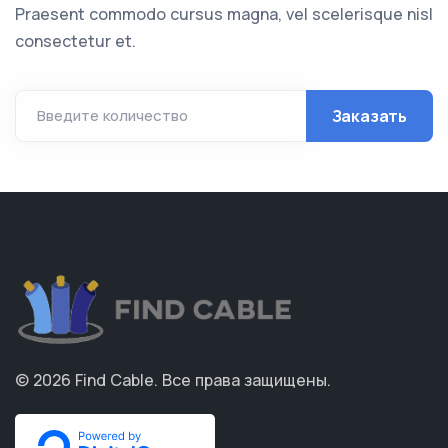
Praesent commodo cursus magna, vel scelerisque nisl
consectetur et.
Заказать
Введите количество
© 2026
Find Cable
.
Все права защищены.