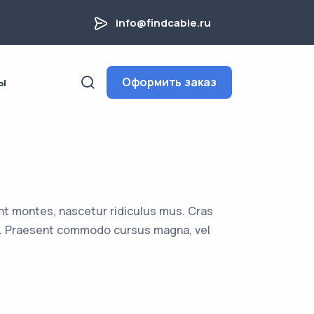
info@findcable.ru
ы
Оформить заказ
nt montes, nascetur ridiculus mus. Cras
uam. Praesent commodo cursus magna, vel