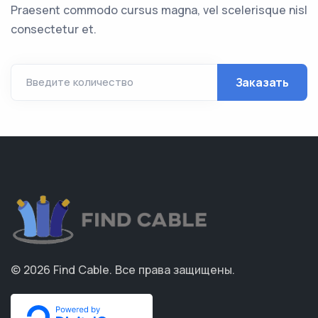
Praesent commodo cursus magna, vel scelerisque nisl
consectetur et.
Заказать
Введите количество
© 2026
Find Cable
.
Все права защищены.