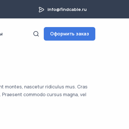
info@findcable.ru
ы
Оформить заказ
nt montes, nascetur ridiculus mus. Cras
uam. Praesent commodo cursus magna, vel