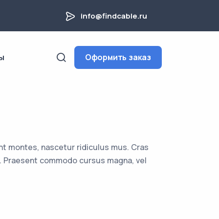
info@findcable.ru
ы
Оформить заказ
nt montes, nascetur ridiculus mus. Cras
uam. Praesent commodo cursus magna, vel