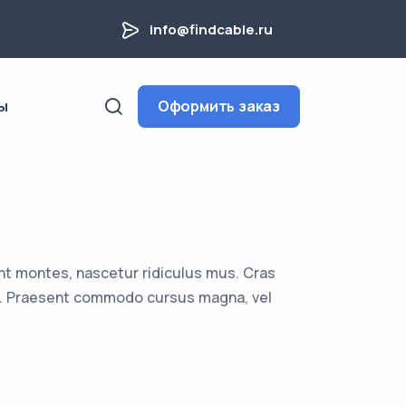
info@findcable.ru
ы
Оформить заказ
nt montes, nascetur ridiculus mus. Cras
uam. Praesent commodo cursus magna, vel