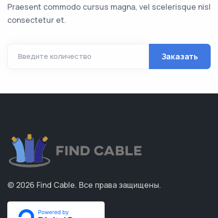
Praesent commodo cursus magna, vel scelerisque nisl
consectetur et.
Заказать
Введите количество
© 2026
Find Cable
.
Все права защищены.