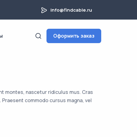
info@findcable.ru
ы
Оформить заказ
nt montes, nascetur ridiculus mus. Cras
uam. Praesent commodo cursus magna, vel