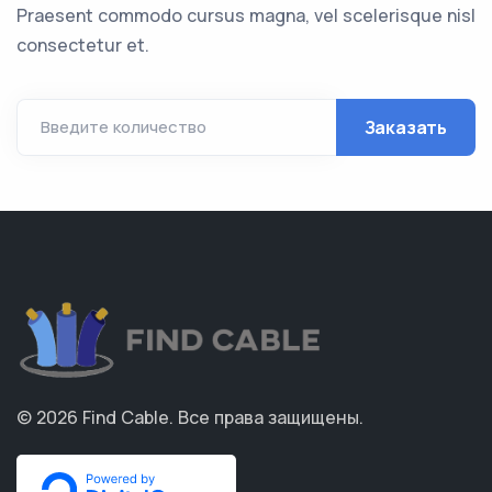
Praesent commodo cursus magna, vel scelerisque nisl
consectetur et.
Заказать
Введите количество
© 2026
Find Cable
.
Все права защищены.