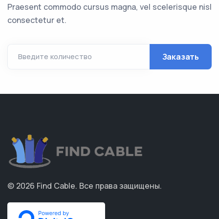
Praesent commodo cursus magna, vel scelerisque nisl
consectetur et.
Заказать
Введите количество
© 2026
Find Cable
.
Все права защищены.