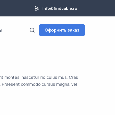
info@findcable.ru
ы
Оформить заказ
nt montes, nascetur ridiculus mus. Cras
uam. Praesent commodo cursus magna, vel