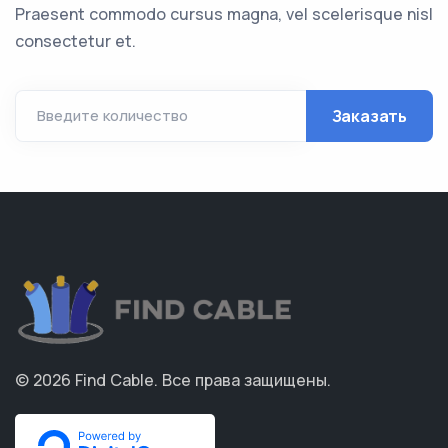
Praesent commodo cursus magna, vel scelerisque nisl
consectetur et.
Заказать
Введите количество
© 2026
Find Cable
.
Все права защищены.