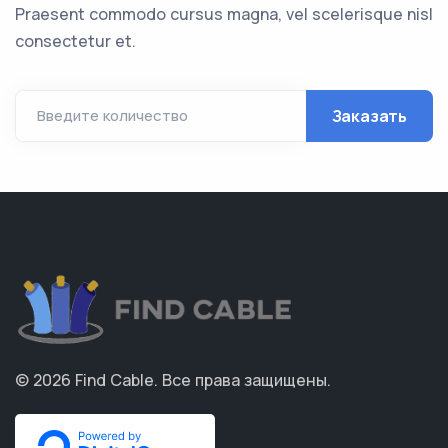
Praesent commodo cursus magna, vel scelerisque nisl
consectetur et.
Заказать
Введите количество
© 2026
Find Cable
.
Все права защищены.