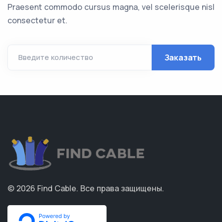
Praesent commodo cursus magna, vel scelerisque nisl
consectetur et.
Заказать
Введите количество
© 2026
Find Cable
.
Все права защищены.