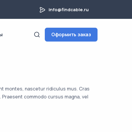
info@findcable.ru
ы
Оформить заказ
nt montes, nascetur ridiculus mus. Cras
uam. Praesent commodo cursus magna, vel