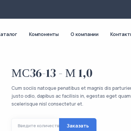
4
Каталог
Компоненты
О компании
Контакт
МС36-13 - М 1,0
Cum sociis natoque penatibus et magnis dis parturie
justo odio, dapibus ac facilisis in, egestas eget q
scelerisque nisl consectetur et.
Заказать
Введите количество