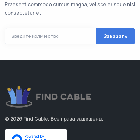
Praesent commodo cursus magna, vel scelerisque nisl
consectetur et.
Заказать
Введите количество
© 2026
Find Cable
.
Все права защищены.