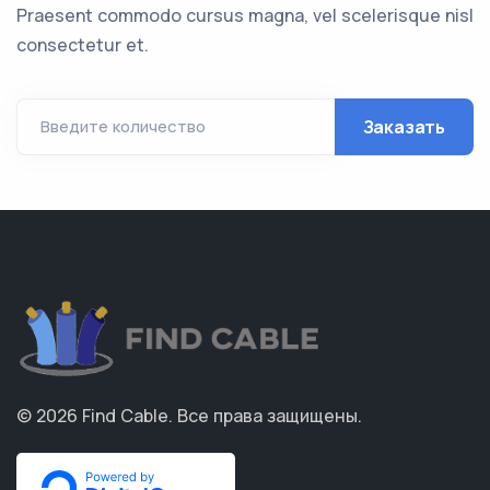
Praesent commodo cursus magna, vel scelerisque nisl
consectetur et.
Заказать
Введите количество
© 2026
Find Cable
.
Все права защищены.