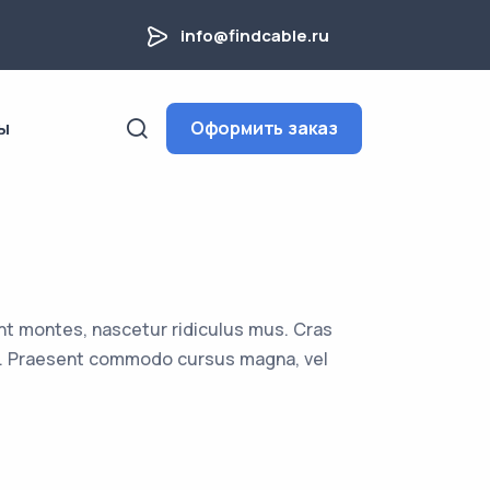
info@findcable.ru
ы
Оформить заказ
nt montes, nascetur ridiculus mus. Cras
uam. Praesent commodo cursus magna, vel