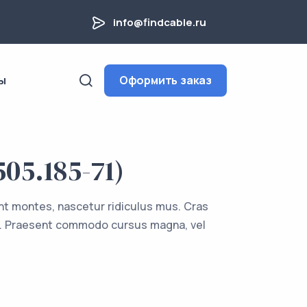
info@findcable.ru
ы
Оформить заказ
05.185-71)
nt montes, nascetur ridiculus mus. Cras
uam. Praesent commodo cursus magna, vel