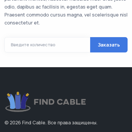
odio, dapibus ac facilisis in, egestas eget quam.
Praesent commodo cursus magna, vel scelerisque nisl
consectetur et.
Заказать
Введите количество
© 2026
Find Cable
.
Все права защищены.