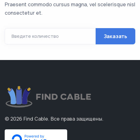
Praesent commodo cursus magna, vel scelerisque nisl
consectetur et.
Заказать
Введите количество
© 2026
Find Cable
.
Все права защищены.