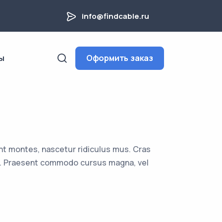
info@findcable.ru
ы
Оформить заказ
nt montes, nascetur ridiculus mus. Cras
uam. Praesent commodo cursus magna, vel