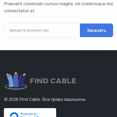
Praesent commodo cursus magna, vel scelerisque nisl
consectetur et.
Заказать
Введите количество
© 2026
Find Cable
.
Все права защищены.