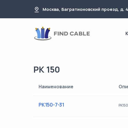
Москва, Багратионовский проезд, д. 
РК 150
Наименование
Опи
РК150-7-31
РК150