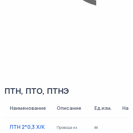
Каталог
Компоненты
О компании
Контакты
ПТН, ПТО, ПТНЭ
Наименование
Описание
Ед.изм.
Нал
ПТН 2*0,3 Х/К
м
Провода из