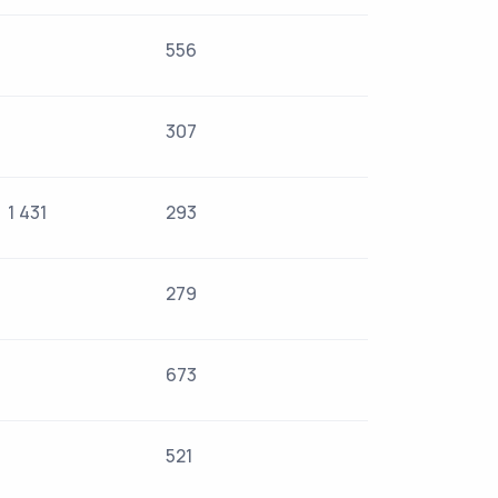
556
307
1 431
293
279
673
521