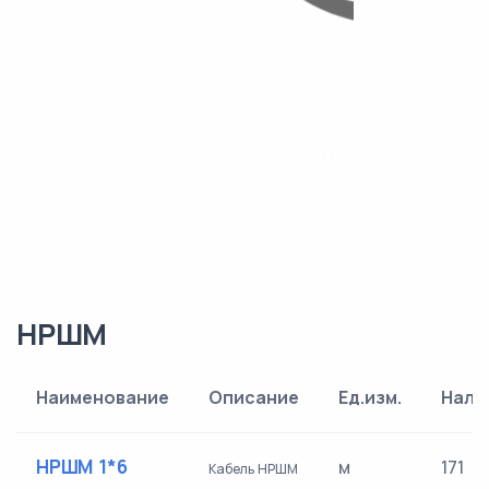
Каталог
Компоненты
О компании
Контакты
НРШМ
Наименование
Описание
Ед.изм.
Нали
НРШМ 1*6
м
171
Кабель НРШМ