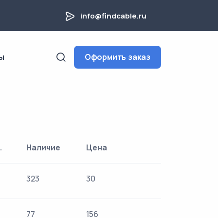
info@findcable.ru
ы
Оформить заказ
.
Наличие
Цена
323
30
77
156