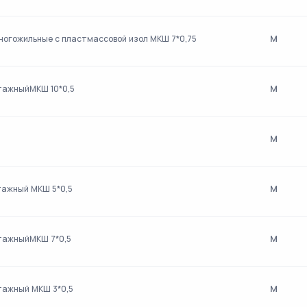
м
огожильные с пластмассовой изол МКШ 7*0,75
м
тажныйМКШ 10*0,5
м
м
тажный МКШ 5*0,5
м
нтажныйМКШ 7*0,5
м
тажный МКШ 3*0,5