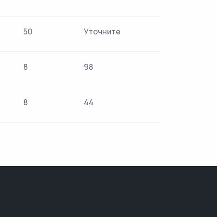
50
Уточните
8
98
8
44