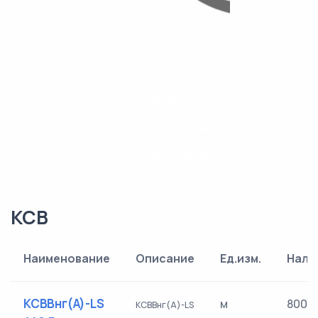
Каталог
Компоненты
О компании
Контакты
КСВ
Наименование
Описание
Ед.изм.
Нали
КСВВнг(А)-LS
м
800
КСВВнг(А)-LS